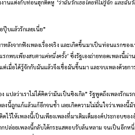
ในงานแต่งกับท่อนฮุกติดหู
‘ว่าฉันรักเธอโดยที่ไม่รู้จัก และฉัน
ปุ๊บแล้วรักเลยเนี่ย”
ึ้นมาหลังจากฟังเพลงเรื่องจริง และเกิดขึ้นมาเป็นท่อนแรกขอ
ักแรกพบเพียงสบตาแค่หนึ่งครั้ง’
ซึ่งรัฐเองถ่ายทอดเพลงนี้ผ่า
ต่เมื่อได้รู้จักกับมันแล้วจึงเชื่อมันขึ้นมา และจบเพลงด้วยก
ง แปลว่าเราไม่ได้คิดว่ามันเป็นซิงเกิล” รัฐพูดถึงเพลงรักแรก
ี้ถูกแก้แล้วแก้อีกจนช้ำ เลยเกิดความไม่มั่นใจว่าเพลงนี้ม
ดไว้ให้เพลงนี้เป็นเพียงเพลงที่มาเติมเต็มองค์ประกอบของอั
จากปล่อยเพลงนี้กลับได้กระแสตอบรับล้นหลาม จนเป็นอีกหนึ่