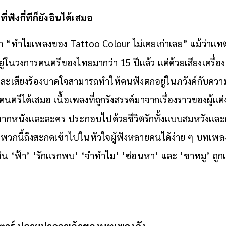
ี่ฟังกี่ทีก็ยังอินได้เสมอ
่า “ทำไมเพลงของ Tattoo Colour ไม่เคยเก่าเลย” แม้ว่าแทต
ยู่ในวงการดนตรีของไทยมากว่า 15 ปีแล้ว แต่ด้วยเสียงเครื่อง
ด และเสียงร้องบาดใจสามารถทำให้คนฟังตกอยู่ในภวังค์กับค
ตรีได้เสมอ เนื้อเพลงที่ถูกรังสรรค์มาจากเรื่องราวของผู้แต
วจากหนังและละคร ประกอบไปด้วยชีวิตรักทั้งแบบสมหวังและผ
ลงพวกนี้ถึงสะกดเข้าไปในหัวใจผู้ฟังหลายคนได้ง่าย ๆ บทเ
่น ‘ฟ้า’ ‘รักแรกพบ’ ‘จำทำไม’ ‘ซ่อนหา’ และ ‘ขาหมู’ ถูกแต
อกีตาร์ ปลายปากกาเจ้าของบทเพลงดัง