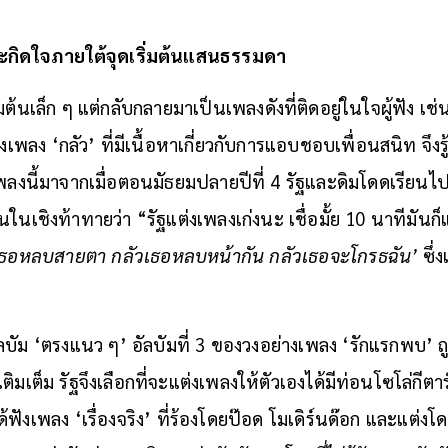
งสะกิดใจภายใต้จุดเริ่มต้นแสนธรรมดา
ต้นเล็ก ๆ แต่กลับกลายมาเป็นเพลงดังที่ติดอยู​่ในใจผู้ฟัง เช
งเพลง ‘กลัว’ ที่มีเนื้อหาเกี่ยวกับการแอบชอบเพื่อนสนิท จึงร
เพลงนี้มาจากเมื่อตอนมัธยมปลายปีที่ 4 รัฐและดิมโดดเรียนไป
ึ้นในเชิงท้าทายว่า “รัฐแต่งเพลงเก่งนะ เชื่อมั้ย 10 นาทีมันก
เธอหลบสายตา กลัวเธอหลบหน้ากัน กลัวเธอจะโกรธฉัน’
ซึ่
ลบัม ‘ตรงแนว ๆ’ อัลบัมที่ 3 ของวงอย่างเพลง ‘รักแรกพบ’ 
มเต็ม รัฐจึงเลือกที่จะแต่งเพลงให้ตัวเองได้มีท่อนโซโล่กีตาร
ได้ฟังเพลง ‘เรื่องจริง’ ที่ร้องโดยป๊อด โมเดิร์นด๊อก และแต่