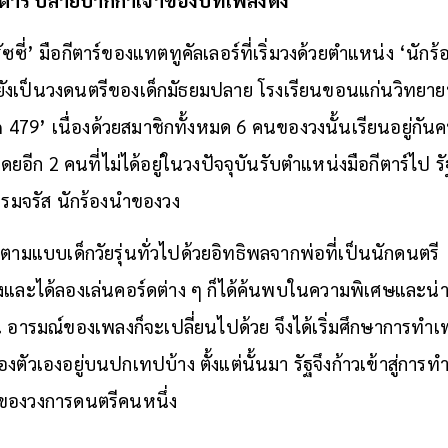
ัซซี่’ มือกีตาร์ของแทตทูคัลเลอร์ที่เริ่มวงด้วยตำแหน่ง ‘นักร
ยังเป็นวงดนตรีของเด็กมัธยมปลาย โรงเรียนขอนแก่นวิทยายน
am 479’ เนื่องด้วยสมาชิกทั้งหมด 6 คนของวงนั้นเรียนอยู่กันค
ยอีก 2 คนที่ไม่ได้อยู่ในวงปัจจุบันรับตำแหน่งมือกีตาร์ไป รัฐ
ธรรมจรัส นักร้องนำของวง
ตาร์ตามแบบเด็กวัยรุ่นทั่วไปด้วยอิทธิพลจากพ่อที่เป็นนักดนตร
และได้ลองเล่นคอร์ดต่าง ๆ ก็ได้ค้นพบในความพิเศษและน่า
ยน อารมณ์ของเพลงก็จะเปลี่ยนไปด้วย จึงได้เริ่มศึกษาการทำ
ของตัวเองอยู่บนปกเทปบ้าง ตั้งแต่นั้นมา รัฐจึงก้าวเข้าสู่กา
ำของวงการดนตรีคนหนึ่ง