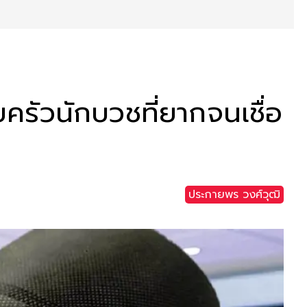
ครัวนักบวชที่ยากจนเชื่อ
ประกายพร​ วงศ์​วุฒิ​