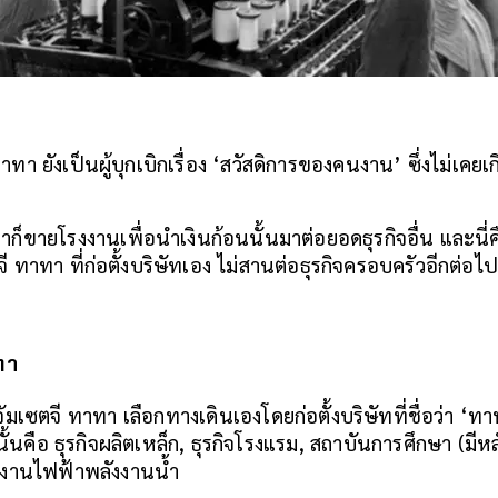
าทา ยังเป็นผู้บุกเบิกเรื่อง ‘สวัสดิการของคนงาน’ ซึ่งไม่เค
ขาก็ขายโรงงานเพื่อนำเงินก้อนนั้นมาต่อยอดธุรกิจอื่น และนี่ค
ี ทาทา ที่ก่อตั้งบริษัทเอง ไม่สานต่อธุรกิจครอบครัวอีกต่อไป
ทา
 จัมเซตจี ทาทา เลือกทางเดินเองโดยก่อตั้งบริษัทที่ชื่อว่า ‘ทาท
นคือ ธุรกิจผลิตเหล็ก, ธุรกิจโรงแรม, สถาบันการศึกษา (มีหล
งงานไฟฟ้าพลังงานน้ำ