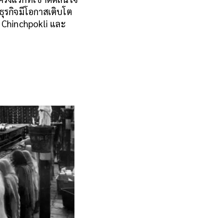
ธุรกิจมีโอกาสเติบโต
่ Chinchpokli และ