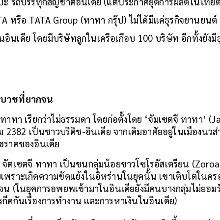
 รถบรรทุกสัญชาติอินเดีย (แต่ประกาศยุติการผลิตในไทยตั้
TA หรือ TATA Group (ทาทา กรุ๊ป) ไม่ได้มีแค่ธุรกิจยานยนต์
ินเดีย โดยมีบริษัทลูกในเครือเกือบ 100 บริษัท อีกทั้งยังมีธุ
บวชที่ยากจน
ตั้ง ทาทา เรียกว่าไม่ธรรมดา โดยก่อตั้งโดย ‘จัมเซตจี ทาทา’ (
าคม 2382 เป็นชาวบริติช-อินเดีย จากเดิมอาศัยอยู่ในเมืองนวส่
ุชราตของอินเดีย
จัตเซตจี ทาทา เป็นชนกลุ่มน้อยชาวโซโรอัสเตรียน (Zoroast
ยเพราะเกิดความขัดแย้งในอิหร่านในยุคนั้น เขาเติบโตในครอ
จน (ในยุคการอพยพเข้ามาในอินเดียยังมีคนบางกลุ่มไม่ยอมร
รกีดกันเรื่องการทำงาน และการหาเงินในอินเดีย)