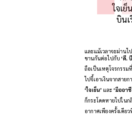
ใจเย็
บินเ
และแม้เวลาจะผ่านไปก
ขานกันต่อไปกับ
‘ดี. 
ถือเป็นเหตุโจรกรรมที่ด
ไปจี้เอาเงินจากสายการ
‘ใจเย็น’
และ
‘มืออาช
ก็กระโดดหายไปในกลีบ
อากาศเพียงครั้งเดียวท