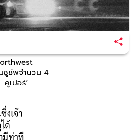
 Northwest
่มชูชีพจำนวน 4
 คูเปอร์’
ซึ่งเจ้า
ุได้
ามีท่าที