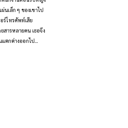
แผ่นเล็ก ๆ ของเขาไป
อร์โทรศัพท์เสีย
้โดยสารหลายคน เธอจึง
้มันแตกต่างออกไป…