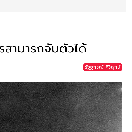
ีใครสามารถจับตัวได้
รัฐฐกรณ์ ศิริฤกษ์