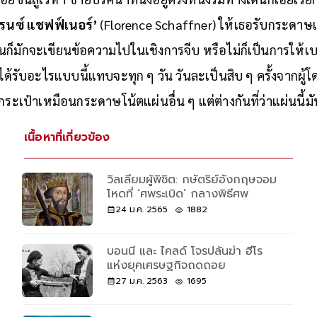
รนซ์ แชฟฟ์เนอร์’
(Florence Schaffner) ให้เธอรับกระดาษ
นก็มักจะเขียนข้อความไปในเชิงการจีบ หรือไม่ก็เป็นการให้เบ
ด้รับอะไรแบบนี้แทบจะทุก ๆ วัน วันละเป็นสิบ ๆ ครั้งจากผู
กระเป๋าเหมือนกระดาษโน้ตแผ่นอื่น ๆ แต่ต่างกันที่ว่าแผ่นนี
เนื้อหาที่เกี่ยวข้อง
วิลเลียมผู้พิชิต: กษัตริย์อังกฤษจอม
โหดที่ ‘ศพระเบิด’ กลางพิธีศพ
24 ม.ค. 2565
1882
บอนนี และ ไคลด์ โจรปล้นฆ่า ฮีโร
แห่งยุคเศรษฐกิจถดถอย
27 ม.ค. 2563
1695