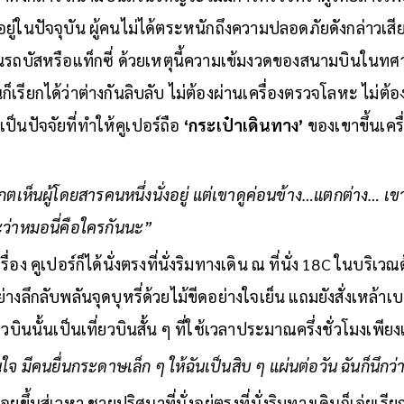
นอยู่ในปัจจุบัน ผู้คนไม่ได้ตระหนักถึงความปลอดภัยดังกล่าวเสียด
ึ้นรถบัสหรือแท็กซี่ ด้วยเหตุนี้ความเข้มงวดของสนามบินในทศ
บันก็เรียกได้ว่าต่างกันลิบลับ ไม่ต้องผ่านเครื่องตรวจโลหะ ไม่ต
เป็นปัจจัยที่ทำให้คูเปอร์ถือ
‘กระเป๋าเดินทาง’
ของเขาขึ้นเครื
เกตเห็นผู้โดยสารคนหนึ่งนั่งอยู่ แต่เขาดูค่อนข้าง…แตกต่าง… เขา
นะว่าหมอนี่คือใครกันนะ”
รื่อง คูเปอร์ก็ได้นั่งตรงที่นั่งริมทางเดิน ณ ที่นั่ง 18C ในบริ
ลึกลับพลันจุดบุหรี่ด้วยไม้ขีดอย่างใจเย็น แถมยังสั่งเหล้าเบอ
วบินนั้นเป็นเที่ยวบินสั้น ๆ ที่ใช้เวลาประมาณครึ่งชั่วโมงเพียง
จ มีคนยื่นกระดาษเล็ก ๆ ให้ฉันเป็นสิบ ๆ แผ่นต่อวัน ฉันก็นึกว่า
อยขึ้นสู่เวหา ชายปริศนาที่นั่งอยู่ตรงที่นั่งริมทางเดินก็เอ่ยเ