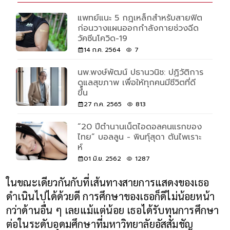
แพทย์แนะ 5 กฎเหล็กสำหรับสายฟิต
ก่อนวางแผนออกกำลังกายช่วงฉีด
วัคซีนโควิด-19
14 ก.ค. 2564
7
นพ.พงษ์พัฒน์ ปธานวนิช: ปฏิวัติการ
ดูแลสุขภาพ เพื่อให้ทุกคนมีชีวิตที่ดี
ขึ้น
27 ก.ค. 2565
813
“20 ปีตำนานเน็ตไอดอลคนแรกของ
ไทย” บอลลูน - พินทุ์สุดา ตันไพเราะ
ห์
01 มิ.ย. 2562
1287
ในขณะเดียวกันกับที่เส้นทางสายการแสดงของเธอ
ดำเนินไปได้ด้วยดี การศึกษาของเธอก็ดีไม่น้อยหน้า
กว่าด้านอื่น ๆ เลยแม้แต่น้อย เธอได้รับทุนการศึกษา
ต่อในระดับอุดมศึกษาที่มหาวิทยาลัยอัสสัมชัญ 