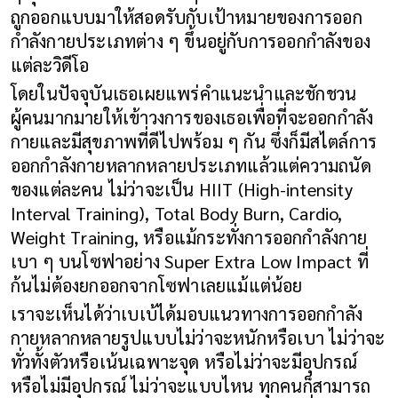
ถูกออกแบบมาให้สอดรับกับเป้าหมายของการออก
กำลังกายประเภทต่าง ๆ ขึ้นอยู่กับการออกกำลังของ
แต่ละวิดีโอ
โดยในปัจจุบันเธอเผยแพร่คำแนะนำและชักชวน
ผู้คนมากมายให้เข้าวงการของเธอเพื่อที่จะออกกำลัง
กายและมีสุขภาพที่ดีไปพร้อม ๆ กัน ซึ่งก็มีสไตล์การ
ออกกำลังกายหลากหลายประเภทแล้วแต่ความถนัด
ของแต่ละคน ไม่ว่าจะเป็น HIIT (High-intensity 
Interval Training), Total Body Burn, Cardio, 
Weight Training, หรือแม้กระทั่งการออกกำลังกาย
เบา ๆ บนโซฟาอย่าง Super Extra Low Impact ที่
ก้นไม่ต้องยกออกจากโซฟาเลยแม้แต่น้อย
เราจะเห็นได้ว่าเบเบ้ได้มอบแนวทางการออกกำลัง
กายหลากหลายรูปแบบไม่ว่าจะหนักหรือเบา ไม่ว่าจะ
ทั่วทั้งตัวหรือเน้นเฉพาะจุด หรือไม่ว่าจะมีอุปกรณ์
หรือไม่มีอุปกรณ์ ไม่ว่าจะแบบไหน ทุกคนก็สามารถ