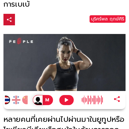
การเบเบ้
บุริศร์พล ฤกษ์ศิริ
หลายคนที่เคยผ่านไปผ่านมาในยูทูปหรือ