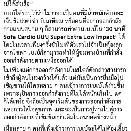
เบ้ได้สำเร็จ”
เบเบ้ได้ระบุไว้ว่า ไม่ว่าจะเป็นคนที่มีน้ำหนักตัวเยอะ 
เจ็บข้อปวดเข่า วัยเกษียณ หรือคนที่อยากออกกำลัง
กายแบบสบาย ๆ ก็สามารถทำตามเบเบ้ใน ‘
30 นาที 
Sofa Cardio แบบ Super Extra Low Impact
’ ได้ 
โดยในเวลาเพียงครึ่งชั่วโมงที่ตัวเราไม่จำเป็นต้องลุก
จากโซฟา เบเบ้ก็สามารถทำให้ผู้ชมทางบ้านที่กำลัง
ออกกำลังกายตามเหงื่อออกได้
ไม่เพียงแต่การออกกำลังกายในสไตล์ดังกล่าวสามารถ
เข้าถึงผู้คนในวงกว้างได้แล้ว แต่มันเป็นการยื่นมือไป
เชิญชวนให้ใครหลาย ๆ คนเข้าวงการเบเบ้ได้ง่ายขึ้น 
เพราะเป็นการออกกำลังกายที่ไม่ได้หนักเกินไป แต่
ก็ได้เหงื่อ ซึ่งถือเป็นจุดเริ่มต้นของการออกกำลังกาย
และการใส่ใจสุขภาพ และจะเป็นการปูทางไปสู่การ
ออกกำลังกายที่เข้มข้นกว่าเดิมในอนาคตข้างหน้า
เผื่อหลาย ๆ คนที่เพิ่งเข้าวงการเบเบ้จะได้ไม่ต้องเลี้ยว