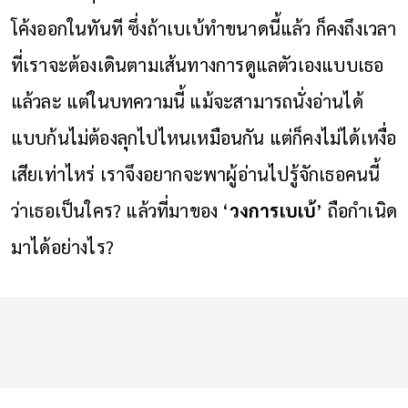
โค้งออกในทันที ซึ่งถ้าเบเบ้ทำขนาดนี้แล้ว ก็คงถึงเวลา
ที่เราจะต้องเดินตามเส้นทางการดูแลตัวเองแบบเธอ
แล้วละ แต่ในบทความนี้ แม้จะสามารถนั่งอ่านได้
แบบก้นไม่ต้องลุกไปไหนเหมือนกัน แต่ก็คงไม่ได้เหงื่อ
เสียเท่าไหร่
เราจึงอยากจะพาผู้อ่านไปรู้จักเธอคนนี้
ว่าเธอเป็นใคร? แล้วที่มาของ ‘
วงการเบเบ้
’ ถือกำเนิด
มาได้อย่างไร?