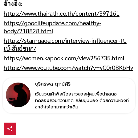
อ้างอิง
:
https://www.thairath.co.th/content/397161
https://goodlifeupdate.com/healthy-
body/218828.html
https://starngage.com/interview-influencer-เบ
เบ้-ธันย์ชนก/
https://women.kapook.com/view256735.html
https://www.youtube.com/watch?v=yC0r0BKbHy
บุริศร์พล ฤกษ์ศิริ
เวียนวนเฝ้าฟังเรื่องราวของผู้คนเพื่อนำเสนอ
ทดลองสวมความคิด สลับมุมมอง ด้วยความหวังที่
จะเข้าใจโลกมากกว่าเดิม