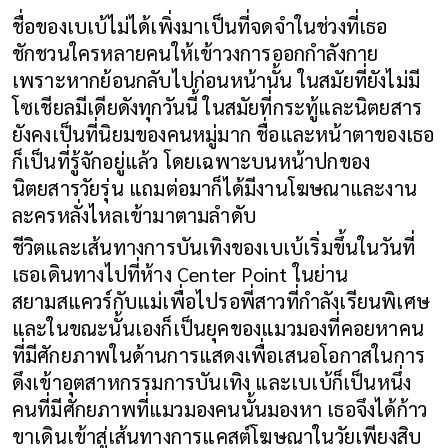
ชื่อของเบเบ้ไม่ได้เพิ่งมาเป็นที่จดจำในช่วงที่เธอ
ชักชวนใครหลายคนให้เข้าวงการออกกำลังกาย 
เพราะหากย้อนกลับไปก่อนหน้านั้น ในสมัยที่ยังไม่มี
โซเชียลมีเดียดังทุกวันนี้ ในสมัยที่กระทู้และนิตยสาร
ยังคงเป็นที่นิยมของคนหมู่มาก ชื่อและหน้าตาของเธอ
ก็เป็นที่รู้จักอยู่แล้ว โดยเฉพาะบนหน้าปกของ
นิตยสารวัยรุ่น แถมต่อมาก็ได้มีงานโฆษณาและงาน
ละครหลั่งไหลเข้ามาตามลำดับ
ชีวิตและเส้นทางการบันเทิงของเบเบ้เริ่มขึ้นในวันที่
เธอเดินทางไปที่ห้าง Center Point ในย่าน
สยามสแควร์กับแม่เพื่อไปรอพี่สาวที่กำลังเรียนพิเศษ 
และในขณะนั้นเองก็เป็นยุคของแมวมองที่คอยหาคน
ที่มีศักยภาพในด้านการแสดงเพื่อเสนอโอกาสในการ
ดึงเข้าอุตสาหกรรมการบันเทิง และเบเบ้ก็เป็นหนึ่ง
คนที่มีศักยภาพที่แมวมองคนนั้นมองหา เธอจึงได้ก้าว
ขาเดินเข้าสู่เส้นทางการแคสต์โฆษณาในวัยเพียงสิบ