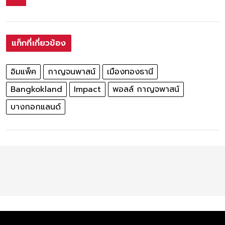
แท็กที่เกี่ยวข้อง
อิมแพ็ค
กาญจนพาสน์
เมืองทองธานี
Bangkokland
Impact
พอลล์ กาญจพาสน์
บางกอกแลนด์