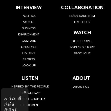
INTERVIEW
COLLABORATION
POLITICS
เฉลียง RARE ITEM
SOCIAL
H.M. BLUES
BUSINESS
WATCH
ENVIRONMENT
CULTURE
DEEP PEOPLE
LIFESTYLE
INSPIRING STORY
HISTORY
SPOTLIGHT
SPORTS
LOOK UP
LISTEN
ABOUT
INSPIRED BY THE PEOPLE
ABOUT US
×
PEOPLE PLAY
เราใช้คุกกี้
THE NEXT CHAPTER
เพื่อให้
THE MOMENT
เว็บไซต์