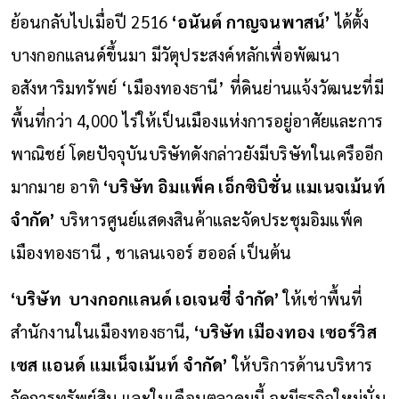
ย้อนกลับไปเมื่อปี 2516
‘อนันต์ กาญจนพาสน์’
ได้ตั้ง
บางกอกแลนด์ขึ้นมา มีวัตุประสงค์หลักเพื่อพัฒนา
อสังหาริมทรัพย์ ‘เมืองทองธานี’ ที่ดินย่านแจ้งวัฒนะที่มี
พื้นที่กว่า 4,000 ไร่ให้เป็นเมืองแห่งการอยู่อาศัยและการ
พาณิชย์ โดยปัจจุบันบริษัทดังกล่าวยังมีบริษัทในเครืออีก
มากมาย อาทิ
‘บริษัท อิมแพ็ค เอ็กซิบิชั่น แมเนจเม้นท์
จำกัด’
บริหารศูนย์แสดงสินค้าและจัดประชุมอิมแพ็ค
เมืองทองธานี , ชาเลนเจอร์ ฮออล์ เป็นต้น
‘บริษัท บางกอกแลนด์ เอเจนซี่ จำกัด’
ให้เช่าพื้นที่
สำนักงานในเมืองทองธานี,
‘บริษัท เมืองทอง เซอร์วิส
เซส แอนด์ แมเน็จเม้นท์ จำกัด’
ให้บริการด้านบริหาร
จัดการทรัพย์สิน และในเดือนตุลาคมนี้ จะมีธุรกิจใหม่นั่น