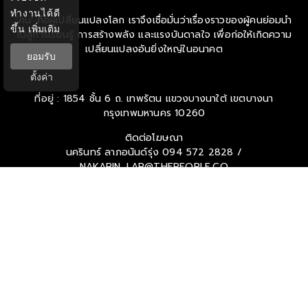
ทำงานได้ดี
'คน' คือผู้เปลี่ยนแปลงโลก เราจึงเชื่อมั่นว่าเรื่องราวของผู้คนย่อมนำ
ขึ้น
เพิ่มเติม
ไปสู่การเรียนรู้ การสร้างพลัง และแรงบันดาลใจ เพื่อก่อให้เกิดความ
เปลี่ยนแปลงอันยิ่งใหญ่ในอนาคต
ยอมรับ
ตั้งค่า
ที่อยู่ : 1854 ชั้น 6 ถ. เทพรัตน แขวงบางนาใต้ เขตบางนา
กรุงเทพมหานคร 10260
ติดต่อโฆษณา
นครินทร์ ลาภอนันด์รุ่ง
094 572 2828 /
NAKARIN_LAR@THEPEOPLE.CO
SOCIAL MEDIA PLATFORMS
Ⓒ 2026 -
THEPEOPLE
ALL RIGHTS RESERVED.