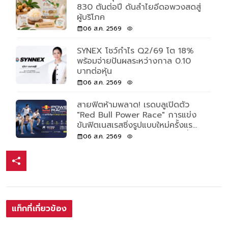
830 ตันต่อปี ดันลำไยอีดอพวงสดสู่
ผู้บริโภค
06 ส.ค. 2569
SYNEX โชว์กำไร Q2/69 โต 18%
พร้อมจ่ายปันผลระหว่างกาล 0.10
บาทต่อหุ้น
06 ส.ค. 2569
สายฟิตห้ามพลาด! เรดบลูเปิดตัว
"Red Bull Power Race" การแข่ง
ขันฟิตเนสเรสซิ่งรูปแบบใหม่ครั้งแรก
ของโลก เปิดรับแค่ 500 คนเท่านั้น
06 ส.ค. 2569
แท็กที่เกี่ยวข้อง