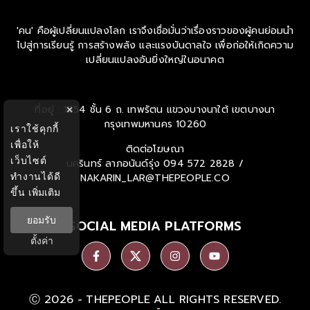
'คน' คือผู้เปลี่ยนแปลงโลก เราจึงเชื่อมั่นว่าเรื่องราวของผู้คนย่อมนำ
ไปสู่การเรียนรู้ การสร้างพลัง และแรงบันดาลใจ เพื่อก่อให้เกิดความ
เปลี่ยนแปลงอันยิ่งใหญ่ในอนาคต
ที่อยู่ : 1854 ชั้น 6 ถ. เทพรัตน แขวงบางนาใต้ เขตบางนา
×
กรุงเทพมหานคร 10260
เราใช้คุกกี้
เพื่อให้
ติดต่อโฆษณา
เว็บไซต์
นครินทร์ ลาภอนันด์รุ่ง
094 572 2828 /
ทำงานได้ดี
NAKARIN_LAR@THEPEOPLE.CO
ขึ้น
เพิ่มเติม
ยอมรับ
SOCIAL MEDIA PLATFORMS
ตั้งค่า
Ⓒ 2026 -
THEPEOPLE
ALL RIGHTS RESERVED.