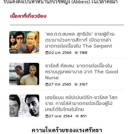
รับแต่งตั้งเป็นหัวหน้านักบวชหญิง (Abbess) ในเวลาต่อมา
เนื้อหาที่เกี่ยวข้อง
‘พล.ต.ต.สมพล สุทธิมัย’ ชายผู้ชำระ
ตราบาปวงการสีกากี เปิดฉากล่า
ฆาตกรต่อเนื่องใน The Serpent
02 ม.ค. 2566
1188
ชาร์ลส์ คัลเลน: ฆาตกรต่อเนื่องใน
คราบบุรุษพยาบาล จาก The Good
Nurse
27 ต.ค. 2565
3167
เฮอร์แมน คนิปเปนเบิร์ก-ชาร์ลส โสภ
ราช: การไล่ล่าฆาตกรต่อเนื่องผู้ไม่
เคยได้รับโทษในไทย
27 เม.ย. 2564
851
ความโหดร้ายของแรงศรัทธา