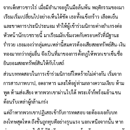
จากเด็กสาวชาวไร่ เมื่อมีอำนาจอยู่ในมือล้นพ้น พฤติกรรมของมา
เรียมเริ่มเปลี่ยนไปอย่างเห็นได้ชัด เธอทั้งแข็งกร้าว เลือดเย็น
และขาดการประนีประนอม ทำให้ผู้เข้าร่วมนิกายต่างยำเกรงต่อ
หัวหน้านักบวชรายนี้ มาเรียมมักเข้มงวดกับครอบครัวที่มีฐานะ
ร่ำรวย เธอมองว่ากลุ่มคนเหล่านี้สมควรต้องเสียสละทรัพย์สิน-เงิน
ทองมากกว่ากลุ่มอื่น จึงเป็นที่มาของการตั้งกฎให้พวกเขาเซ็นชื่อ
ยินยอมสละทรัพย์สินให้กับโบสถ์
ส่วนบททดสอบในการเข้าร่วมนิกายก็โหดร้ายไม่ต่างกัน เริ่มจาก
การสารภาพบาป, อดอาหาร และให้อยู่ท่ามกลางความเงียบ ห้าม
พูด ห้ามส่งเสียง หากพวกเขาผ่านไปได้ พระเจ้าก็พร้อมอ้าแขน
ต้อนรับเหล่าผู้กล้าแกร่ง
แต่ถ้าหากพวกเขาปฏิเสธเข้ารับการทดสอบ จะต้องเจอกับบท
ลงโทษสุดโหด ถึงขั้นถูกทุบตีอย่างรุนแรง นอกเหนือจากนั้น หาก