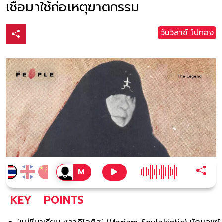
เชื่อมาใช้ก่อเหตุฆาตกรรม
วันวิสาข์ โปทอง
KEY
POINTS
‘แม่ชีมาเรียม ซูลาคิโอติส’ (Mariam Soulakiotis) นักบวชผู้