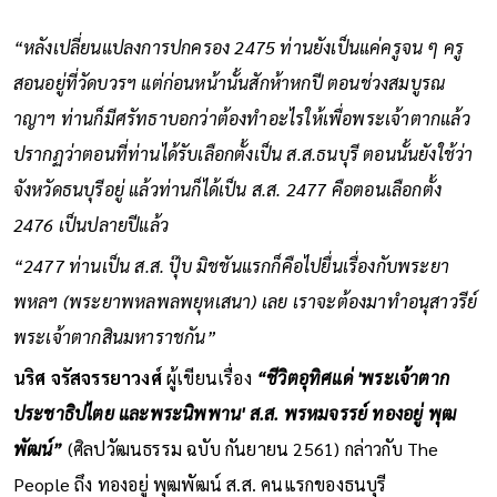
“หลังเปลี่ยนแปลงการปกครอง 2475 ท่านยังเป็นแค่ครูจน ๆ ครู
สอนอยู่ที่วัดบวรฯ แต่ก่อนหน้านั้นสักห้าหกปี ตอนช่วงสมบูรณ
าญาฯ ท่านก็มีศรัทธาบอกว่าต้องทำอะไรให้เพื่อพระเจ้าตากแล้ว
ปรากฏว่าตอนที่ท่านได้รับเลือกตั้งเป็น ส.ส.ธนบุรี ตอนนั้นยังใช้ว่า
จังหวัดธนบุรีอยู่ แล้วท่านก็ได้เป็น ส.ส. 2477 คือตอนเลือกตั้ง
2476 เป็นปลายปีแล้ว
“2477 ท่านเป็น ส.ส. ปุ๊บ มิชชันแรกก็คือไปยื่นเรื่องกับพระยา
พหลฯ (พระยาพหลพลพยุหเสนา) เลย เราจะต้องมาทำอนุสาวรีย์
พระเจ้าตากสินมหาราชกัน”
นริศ จรัสจรรยาวงศ์
ผู้เขียนเรื่อง
“ชีวิตอุทิศแด่ 'พระเจ้าตาก
ประชาธิปไตย และพระนิพพาน' ส.ส. พรหมจรรย์ ทองอยู่ พุฒ
พัฒน์”
(ศิลปวัฒนธรรม ฉบับ กันยายน 2561) กล่าวกับ The
People ถึง ทองอยู่ พุฒพัฒน์ ส.ส. คนแรกของธนบุรี