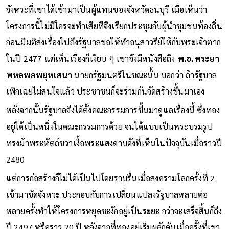
จังหวะที่เขาได้เข้ามาเป็นผู้แทนของจังหวัดธนบุรี เมื่อเห็นว่า
โครงการนี้ไม่มีใครจะทำเสียทีจึงเรียกประชุมกับผู้นำชุมชนท้องถิ่น
ก่อนมีมติส่งเรื่องไปถึงรัฐบาลขอให้ทำอนุสาวรีย์ให้กับพระเจ้าตาก
ในปี 2477 แต่เห็นเรื่องก็เงียบ ๆ เขาจึงมีหนังสือถึง
พ.อ.พระยา
พหลพลพยุหเสนา
นายกรัฐมนตรีในขณะนั้น บอกว่า ถ้ารัฐบาล
เพิกเฉยไม่สนใจแล้ว ประชาชนก็จะร่วมกันจัดสร้างขึ้นมาเอง
หลังจากนั้นรัฐบาลจึงได้ตั้งคณะกรรมการขึ้นมาดูแลเรื่องนี้ ซึ่งทอง
อยู่ได้เป็นหนึ่งในคณะกรรมการด้วย จนได้แบบเป็นพระบรมรูป
ทรงม้าพระหัตถ์ขวาเงื้อพระแสงดาบดังที่เห็นในปัจจุบันเมื่อราวปี
2480
แต่การก่อสร้างก็ไม่ได้เป็นไปโดยราบรื่นเมื่อสงครามโลกครั้งที่ 2
เข้ามาขัดจังหวะ ประกอบกับการเปลี่ยนแปลงรัฐบาลหลายต่อ
หลายครั้งทำให้โครงการหยุดชะงักอยู่เป็นระยะ กว่าจะเสร็จสิ้นก็ถึง
ปี 2497 หรือราว 20 ปี หลังจากที่ทองอยู่เริ่มผลักดันเมื่อครั้งที่เขา