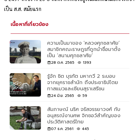
เป็น ส.ส. สมัยแรก
เนื้อหาที่เกี่ยวข้อง
ความเป็นมาของ ‘หลวงศุภชลาศัย’
สมาชิกคณะราษฎรที่ถูกนำชื่อมาตั้ง
เป็น ‘สนามศุภชลาศัย’
28 ต.ค. 2565
1393
รู้จัก ชิต บุรทัต มหากวี 2 ระบอบ
จากยุคราชสำนัก ถึงประชาธิปไตย
ทาสแมวและเซียนสุราเสรีชน
24 มิ.ย. 2565
59
สัมภาษณ์ นริศ จรัสจรรยาวงศ์ กับ
อนุสรณ์งานศพ จิกซอว์สำคัญของ
ประวัติศาสตร์ไทย
07 ธ.ค. 2561
445