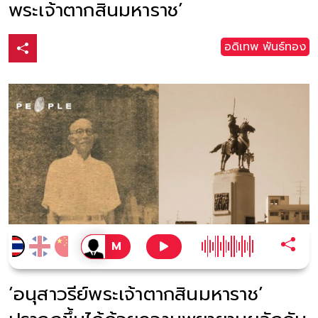
พระเจ้าตากสินมหาราช’
อดิเทพ พันธ์ทอง
‘อนุสาวรีย์พระเจ้าตากสินมหาราช’