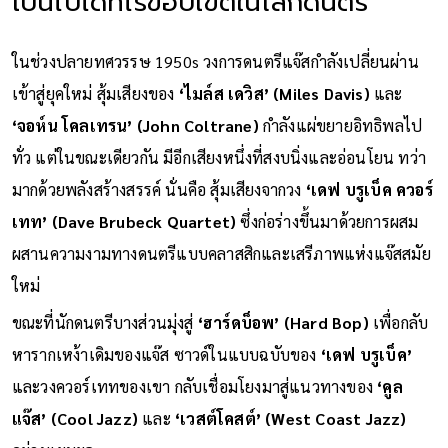
เป็นไปได้ที่ไร้ขอบเขตในโลกดนตรี
ในช่วงปลายทศวรรษ 1950s วงการดนตรีแจ๊สกำลังเปลี่ยนผ่าน
เข้าสู่ยุคใหม่ สุ้มเสียงของ
‘ไมล์ส เดวิส’ (Miles Davis)
และ
‘จอห์น โคลเทรน’ (John Coltrane)
กำลังแผ่ขยายอิทธิพลไป
ทั่ว แต่ในขณะเดียวกัน มีอีกเสียงหนึ่งที่สงบนิ่งและอ่อนโยน ทว่า
มากด้วยพลังสร้างสรรค์ นั่นคือ สุ้มเสียงจากวง
‘เดฟ บรูเบ็ค ควอร์
เทท’ (Dave Brubeck Quartet)
ซึ่งก่อร่างขึ้นมาด้วยการผสม
ผสานความงามทางดนตรีแบบคลาสสิกและเสรีภาพแห่งแจ๊สสมัย
ใหม่
ขณะที่นักดนตรีบางส่วนมุ่งสู่
‘ฮาร์ดบ็อพ’ (Hard Bop)
เพื่อกลับ
หารากเหง้าเดิมของแจ๊ส ซาวด์ในแบบฉบับของ
‘เดฟ บรูเบ็ค’
และวงควอร์เททของเขา กลับเชื่อมโยงมาสู่แนวทางของ
‘คูล
แจ๊ส’ (Cool Jazz)
และ
‘เวสต์โคสต์’ (West Coast Jazz)