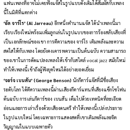
แฟนเพลงที่อาจไม่เคยฟังแจ๊สในรูปแบบดั้งเดิมได้สัมผัสกับเพลง
นี้ในมิติที่แตกต่าง
‘อัล จาร์โร’ (Al Jarreau)
อีกหนึ่งตำนานแจ๊ส ได้นำเพลงนี้มา
เรียบเรียงใหม่พร้อมเพิ่มลูกเล่นในรูปแบบของการร้องสลับเสียงที่
เป็นเอกลักษณ์ของเขา การตีความของ จาร์โร เติมพลังและความ
สดใสให้กับเพลง โดยยังคงเคารพความเป็นต้นฉบับ ความสามารถ
ของเขาในการดัดแปลงเพลงให้เข้ากับสไตล์ vocal jazz สมัยใหม่
ทำให้เพลงนี้เข้าถึงผู้ฟังยุคใหม่ได้อย่างยอดเยี่ยม
‘จอร์จ เบนสัน’ (George Benson)
นักกีตาร์แจ๊สที่มีชื่อเสียง
ระดับโลก ได้ตีความเพลงนี้ผ่านเสียงกีตาร์แทนที่เสียงแซ็กโซโฟน
ต้นฉบับ การเล่นกีตาร์ของ เบนสัน เต็มไปด้วยเทคนิคที่ละเอียด
อ่อนและการเล่าเรื่องด้วยเสียงดนตรี ทำให้เพลงนี้เปล่งประกาย
ในรูปแบบใหม่ โดยเฉพาะการแสดงสดที่เขาเติมพลังและจิต
วิญญาณในแบบเฉพาะตัว