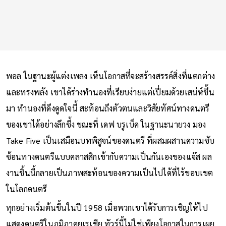
พอล ในฐานะผู้แต่งเพลง เห็นโอกาสที่จะสร้างสรรค์สิ่งที่แตกต่าง
และทรงพลัง เขาได้ร่างทำนองที่เรียบง่ายแต่เปี่ยมด้วยเสน่ห์ขึ้น
มา ทำนองที่ดึงดูดใจนี้ สะท้อนถึงตัวตนและวิสัยทัศน์ทางดนตรี
ของเขาได้อย่างลึกซึ้ง ขณะที่ เดฟ บรูเบ็ค ในฐานะนายวง มอง
Take Five เป็นเสมือนบทพิสูจน์ของดนตรี ที่ผสมผสานความซับ
ซ้อนทางดนตรีแบบคลาสสิกเข้ากับความเป็นกันเองของแจ๊ส ผล
งานชิ้นนี้กลายเป็นภาพสะท้อนของความเป็นไปได้ที่ไร้ขอบเขต
ในโลกดนตรี
ทุกอย่างเริ่มต้นขึ้นในปี 1958 เมื่อพวกเขาได้รับการเชิญให้ไป
แสดงดนตรีในภูมิภาคยูเรเชีย ทัวร์นี้ไม่ใช่เพียงโอกาสในการเผย