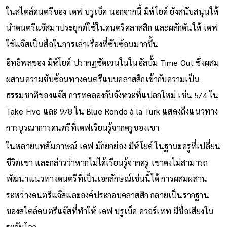
ในสไตล์ดนตรีของ เดฟ บรูเบ็ค นอกจากนี้ มีห์โยด์ ยังสนับสนุนให้
นำดนตรีแจ๊สมาประยุกต์ใช้ในดนตรีคลาสสิก และผลักดันให้ เดฟ
ใช้แจ๊สเป็นสื่อในการเล่าเรื่องที่ซับซ้อนมากขึ้น
อิทธิพลของ มีห์โยด์ ปรากฏชัดเจนในในอัลบั้ม Time Out ซึ่งผสม
ผสานความซับซ้อนทางดนตรีแบบคลาสสิกเข้ากับความเป็น
ธรรมชาติของแจ๊ส การทดลองกับจังหวะที่แปลกใหม่ เช่น 5/4 ใน
Take Five และ 9/8 ใน Blue Rondo à la Turk แสดงถึงแนวทาง
การบูรณาการดนตรีที่เดฟเรียนรู้จากครูของเขา
ในหลายบทสัมภาษณ์ เดฟ มักยกย่อง มีห์โยด์ ในฐานะครูที่เปลี่ยน
ชีวิตเขา และกล่าวว่าหากไม่ได้เรียนรู้จากครู เขาคงไม่สามารถ
พัฒนาแนวทางดนตรีที่เป็นเอกลักษณ์เช่นนี้ได้ การผสมผสาน
ระหว่างดนตรีแจ๊สและองค์ประกอบคลาสสิก กลายเป็นรากฐาน
ของสไตล์ดนตรีแจ๊สที่ทำให้ เดฟ บรูเบ็ค ควอร์เทท มีชื่อเสียงใน