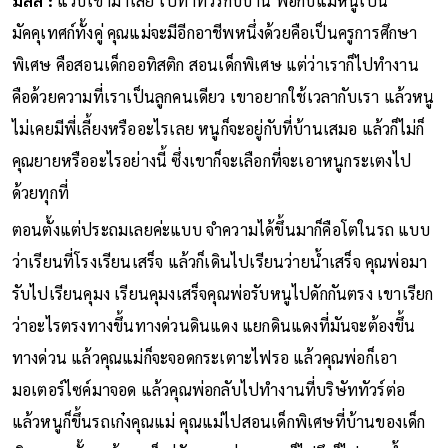
มิลลิ :
แว็บเข้ามาเลย ไปทำทัวร์กับบ้าน พ่อกับแม่หนูเป็น
มัคคุเทศก์ทั้งคู่ คุณแม่จะมีอีกอาชีพหนึ่งด้วยคือเป็นครูการศึกษา
พิเศษ คือสอนเด็กออทิสติก สอนเด็กพิเศษ แต่ว่าเราก็ไปทำงาน
คือด้วยความที่เราเป็นลูกคนเดียว เขาอยากใช้เวลากับเรา แล้วหนู
ไม่เคยมีพี่เลี้ยงหรืออะไรเลย หนูก็จะอยู่กับที่บ้านเสมอ แล้วก็ไม่ก็
คุณยายหรืออะไรอย่างนี้ ซึ่งเขาก็จะเลือกที่จะเอาหนูกระเตงไป
ด้วยทุกที่
ตอนตั้งแต่ประถมเลยค่ะแบบ จำความได้ขึ้นมาก็คือโตในรถ แบบ
ว่าเรียนที่โรงเรียนเสร็จ แล้วก็เดินไปเรียนว่ายน้ำเสร็จ คุณพ่อมา
รับไปเรียนคุมง เรียนคุมงเสร็จคุณพ่อรับหนูไปดักกันตรง เขาเรียก
ว่าอะไรตรงทางขึ้นทางด่วนดินแดง แยกดินแดงที่มันจะต้องขึ้น
ทางด่วน แล้วคุณแม่ก็จะจอดกระเตาะไฟรอ แล้วคุณพ่อก็เอา
มอเตอร์ไซค์มาจอด แล้วคุณพ่อกลับไปทำงานที่บริษัททัวร์ต่อ
แล้วหนูก็ขึ้นรถเก๋งคุณแม่ คุณแม่ไปสอนเด็กพิเศษที่บ้านของเด็ก