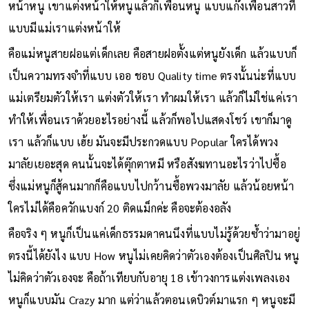
หน้าหนู เขาแต่งหน้าให้หนูแล้วก็เพื่อนหนู แบบแก๊งเพื่อนสาวที่
แบบมีแม่เราแต่งหน้าให้
คือแม่หนูสายฝอแต่เด็กเลย คือสายฝอตั้งแต่หนูยังเด็ก แล้วแบบก็
เป็นความทรงจำที่แบบ เออ ชอบ Quality time ตรงนั้นน่ะที่แบบ
แม่เตรียมตัวให้เรา แต่งตัวให้เรา ทำผมให้เรา แล้วก็ไม่ใช่แค่เรา
ทำให้เพื่อนเราด้วยอะไรอย่างนี้ แล้วก็พอไปแสดงโชว์ เขาก็มาดู
เรา แล้วก็แบบ เฮ้ย มันจะมีประกวดแบบ Popular ใครได้พวง
มาลัยเยอะสุด คนนั้นจะได้ตุ๊กตาหมี หรือสังฆทานอะไรว่าไปซื้อ
ซึ่งแม่หนูก็สู้คนมากก็คือแบบไปกว้านซื้อพวงมาลัย แล้วน้อยหน้า
ใครไม่ได้คือควักแบงก์ 20 ติดแม็กค่ะ คือจะต้องอลัง
คือจริง ๆ หนูก็เป็นแค่เด็กธรรมดาคนนึงที่แบบไม่รู้ด้วยซ้ำว่ามาอยู่
ตรงนี้ได้ยังไง แบบ How หนูไม่เคยคิดว่าตัวเองต้องเป็นศิลปิน หนู
ไม่คิดว่าตัวเองจะ คือถ้าเทียบกับอายุ 18 เข้าวงการแต่งเพลงเอง
หนูก็แบบมัน Crazy มาก แต่ว่าแล้วตอนเดบิวต์มาแรก ๆ หนูจะมี