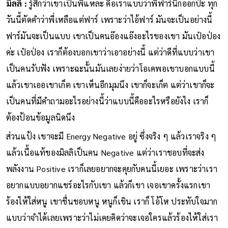
มิลลิ :
รู้สึกว่าเขาเป็นพี่แหละ คือเราแบบว่าพี่ฟาร์นึกออกป่ะ ทุก
วันนี้ตัดคำว่าพี่เหลือแต่ฟาร์ เพราะว่าไอ้ฟาร์ มันจะเป็นอย่างนี้
ฟาร์มันจะเป็นแบบ เขาเป็นคนอ๊องแอ๊งอะไรของเขา มันเป๋อป่อง
ค่ะ เป๋อป่อง เราก็ต้องบอกเขาว่าเอาอย่างนี้ แต่ว่าดีที่แบบว่าเขา
เป็นคนรับฟัง เพราะฉะนั้นมันเลยง่ายว่าโอเคพอเขาบอกแบบนี้
แล้วเขาเออเขาเก็ต เขาเห็นอีกมุมนึง เขาก็จะเก็ต แต่ว่าเขาก็จะ
เป็นคนที่มีคำถามอะไรอย่างนี้ว่าแบบนี้คืออะไรหรือยังไง เราก็
ต้องป้อนข้อมูลนิดนึง
ส่วนแป้ง เขาจะมี Energy Negative อยู่ ซึ่งจริง ๆ แล้วเราจริง ๆ
แล้วเนื้อแท้ของมิลลิเป็นคน Negative แต่ว่าเราชอบที่จะส่ง
พลังงาน Positive เราก็เลยอยากจะคุยกับคนนี้เยอะ เพราะว่าเรา
อยากแบบอยากแชร์อะไรกับเขา แล้วก็เขา เจอเขาครั้งแรกเขา
ร้องไห้ใส่หนู เขาชื่นชอบหนู หนูก็เขิน เราก็ โอ้โห ประทับใจมาก
แบบว่าจำได้เลยเพราะว่าไม่เคยคิดว่าจะเจอใครแล้วร้องไห้ใส่เรา