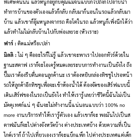
พิเศษคนนั้น แล้วหนูก็อยู่กับคุณแม่จนแบบก็ไปถึงก็ไปอาบน้ำ
ทำการบ้านของตัวเองแล้วก็กลับ กลับมาก็นอนในรถแล้วกลับมา
บ้าน แล้วเขาก็อุ้มหนูลงจากรถ คือโตในรถ แล้วหนูก็เพิ่งนึกได้ว่า
แล้วทำไมไม่กลับบ้านไปกับพ่อเลยวะ (หัวเราะ)
ฟาร์ :
ติดแม่หรือเปล่า
มิลลิ :
ไม่ ๆ คืออะไรก็ไม่รู้ แล้วเขาจะพาเราไปออกทัวร์ด้วยใน
ฐานะสตาฟ เราก็จะโอเครู้หมดเลยระบบการทำงานเป็นยังไง ถึง
ปั๊มเราต้องรีบตื่นตอนลูกค้านะ เราต้องหยิบกล่องทิชชูไปรอหน้า
รถให้ลูกค้าอีกทิชชูเพื่อจะเข้าห้องน้ำได้ ต้องจัดของเสิร์ฟแบบนี้
เดินเสิร์ฟของในรถเป็นยังไง ทำให้เรารู้เลยว่าชีวิตนี้ฉันไม่เป็น
มัคคุเทศก์แน่ ๆ ฉันจะไม่ทำงานนี้แน่นอนแบบว่า 100% no
more งานบริการทำให้เรารู้ตัวเอง แล้วเขาก็จะ พอมันไปเป็นส
ตาฟมันก็จะไปต่างจังหวัดบ้าง ต่างประเทศบ้าง ด้วยความที่เป็น
ไกด์เราก็ ถ้าไปเที่ยวเองเราก็จะแบ็กแพ็ก ไปต่างประเทศแต่เด็ก