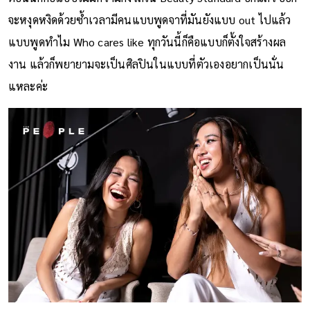
จะหงุดหงิดด้วยซ้ำเวลามีคนแบบพูดจาที่มันยังแบบ out ไปแล้ว
แบบพูดทำไม Who cares like ทุกวันนี้ก็คือแบบก็ตั้งใจสร้างผล
งาน แล้วก็พยายามจะเป็นศิลปินในแบบที่ตัวเองอยากเป็นนั่น
แหละค่ะ