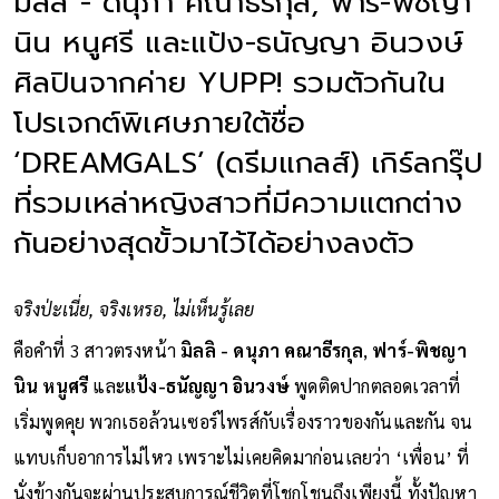
มิลลิ - ดนุภา คณาธีรกุล, ฟาร์-พิชญา
นิน หนูศรี และแป้ง-ธนัญญา อินวงษ์
ศิลปินจากค่าย YUPP! รวมตัวกันใน
โปรเจกต์พิเศษภายใต้ชื่อ
‘DREAMGALS’ (ดรีมแกลส์) เกิร์ลกรุ๊ป
ที่รวมเหล่าหญิงสาวที่มีความแตกต่าง
กันอย่างสุดขั้วมาไว้ได้อย่างลงตัว
จริงป่ะเนี่ย, จริงเหรอ, ไม่เห็นรู้เลย
คือคำที่ 3 สาวตรงหน้า
มิลลิ - ดนุภา คณาธีรกุล
,
ฟาร์-พิชญา
นิน หนูศรี
และ
แป้ง-ธนัญญา อินวงษ์
พูดติดปากตลอดเวลาที่
เริ่มพูดคุย พวกเธอล้วนเซอร์ไพรส์กับเรื่องราวของกันและกัน จน
แทบเก็บอาการไม่ไหว เพราะไม่เคยคิดมาก่อนเลยว่า ‘เพื่อน’ ที่
นั่งข้างกันจะผ่านประสบการณ์ชีวิตที่โชกโชนถึงเพียงนี้ ทั้งปัญหา