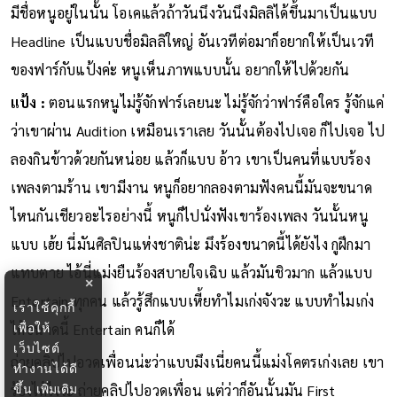
มีชื่อหนูอยู่ในนั้น โอเคแล้วถ้าวันนึงวันนึงมิลลิได้ขึ้นมาเป็นแบบ
Headline เป็นแบบชื่อมิลลิใหญ่ อันเวทีต่อมาก็อยากให้เป็นเวที
ของฟาร์กับแป้งค่ะ หนูเห็นภาพแบบนั้น อยากให้ไปด้วยกัน
แป้ง :
ตอนแรกหนูไม่รู้จักฟาร์เลยนะ ไม่รู้จักว่าฟาร์คือใคร รู้จักแค่
ว่าเขาผ่าน Audition เหมือนเราเลย วันนั้นต้องไปเจอ ก็ไปเจอ ไป
ลองกินข้าวด้วยกันหน่อย แล้วก็แบบ อ้าว เขาเป็นคนที่แบบร้อง
เพลงตามร้าน เขามีงาน หนูก็อยากลองตามฟังคนนี้มันจะขนาด
ไหนกันเชียวอะไรอย่างนี้ หนูก็ไปนั่งฟังเขาร้องเพลง วันนั้นหนู
แบบ เฮ้ย นี่มันศิลปินแห่งชาติน่ะ มึงร้องขนาดนี้ได้ยังไง กูฝึกมา
แทบตาย ไอ้นี่แม่งยืนร้องสบายใจเฉิบ แล้วมันชิวมาก แล้วแบบ
×
Entertain ทุกคน แล้วรู้สึกแบบเหี้ยทำไมเก่งจังวะ แบบทำไมเก่ง
เราใช้คุกกี้
เพื่อให้
ได้ขนาดนี้ Entertain คนก็ได้
เว็บไซต์
ถ่ายคลิปไปอวดเพื่อนน่ะว่าแบบมึงเนี่ยคนนี้แม่งโคตรเก่งเลย เขา
ทำงานได้ดี
ขึ้น
เพิ่มเติม
ร้องได้ไงวะ ถ่ายคลิปไปอวดเพื่อน แต่ว่าก็อันนั้นมัน First