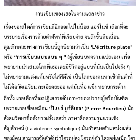
งานเขียนของเธอในงานแถลงข่าว
เรื่องของสไตล์การเขียนก็ฉีกออกไปไม่น้อย แอร์โนซ์ เลือกที่จะ
บรรยายเรื่องราวด้วยคำศัพท์ที่เรียบง่าย จนถึงขั้นดิบเถื่อน
คุณลักษณะทางการเขียนนี้ถูกนิยามว่าเป็น
‘L’écriture plate’
หรือ
“การเขียนแบบแบน ๆ ”
(ผู้เขียนบทความแปลเอง) เพื่อ
พยายามนำเสนอโลกที่เธอเคยมีชีวิตอยู่แบบที่มันเป็นไปจริง ๆ
ไม่พยายามแต่งแต้มหรือใส่สีตีไข่ เป็นโลกของคนหาเช้ากินค่ำที่
ไม่ได้ฉวัดเฉวียน ละเอียดละออ แต่มันทื่อ แข็ง หยาบกระด้าง
อีกทั้ง เธอเลือกที่จะปฏิเสธระดับภาษาของปราชญ์หรือบัณฑิต
เพราะเธอเชื่อเหมือน
‘ปิแยร์ บูร์ดิเออ’ (Pierre Bourdieu)
นัก
สังคมวิทยาชื่อดังชาวฝรั่งเศสว่า ภาษาคือความรุนแรงเชิง
สัญลักษณ์ (La violence symbolique) มันกำหนดตำแหน่งแห่ง
ของผู้คน สามารถจัดลำดับว่าใครอยู่สูง ใครอยู่ต่ำ ใครอยู่เหนือ ใคร