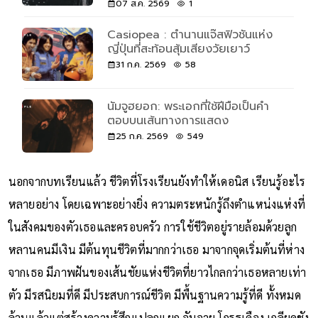
07 ส.ค. 2569
1
Casiopea : ตำนานแจ๊สฟิวชันแห่ง
ญี่ปุ่นที่สะท้อนสุ้มเสียงวัยเยาว์
31 ก.ค. 2569
58
นัมจูฮยอก: พระเอกที่ใช้ฝีมือเป็นคำ
ตอบบนเส้นทางการแสดง
25 ก.ค. 2569
549
นอกจากบทเรียนแล้ว ชีวิตที่โรงเรียนยังทำให้เดอนิส เรียนรู้อะไร
หลายอย่าง โดยเฉพาะอย่างยิ่ง ความตระหนักรู้ถึงตำแหน่งแห่งที่
ในสังคมของตัวเธอและครอบครัว การใช้ชีวิตอยู่รายล้อมด้วยลูก
หลานคนมีเงิน มีต้นทุนชีวิตที่มากกว่าเธอ มาจากจุดเริ่มต้นที่ห่าง
จากเธอ มีภาพฝันของเส้นชัยแห่งชีวิตที่ยาวไกลกว่าเธอหลายเท่า
ตัว มีรสนิยมที่ดี มีประสบการณ์ชีวิต มีพื้นฐานความรู้ที่ดี ทั้งหมด
ล้วนแล้วแต่สร้างความรู้สึกแปลกแยก อับอาย โกรธเคือง เกลียดชัง