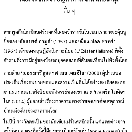
อื่น ๆ
หากพูดถึงนักเขียนฝรั่งเศสที่เคยคว้ารางวัลโนเบล เราอาจจะคุ้นหู
ชื่อของ
‘อัลแบรต์ กามูส์’
(1957) และ
‘ฌ็อง-ปอล ซาทร์’
(1964) เจ้าของทฤษฎีอัตถิภาวะนิยม (L’Existentialisme) ที่ตั้ง
คำถามถึงการมีอยู่ของปัจเจกบุคคลแบบที่สั่นสะเทือนไปทั่วทั้งโลก
ตามด้วย
‘ฌอง มารี กูสตาฟ เลอ เคลซิโอ’
(2008) ผู้นำเสนอ
ประเด็นเรื่องคนชายขอบและความเป็นอื่นได้อย่างละเอียดละออ
ผ่านผลงานแนวสัจนิยมมหัศจรรย์ของเขา และ
‘แพทริก โมดิอา
โน’
(2014) ผู้บอกเล่าเรื่องราวความทรงจำของเขาต่อเหตุการณ์
บ้านเมืองในช่วงสงครามโลก
ในปีนี้ รางวัลตกเป็นของนักเขียนฝรั่งเศสอีกครั้ง แต่แตกต่างจาก
ครั้งก่อน ๆ ตรงที่ครั้งนี้คือ
‘อานนี แอร์โนซ์’ (Annie Ernaux)
นัก