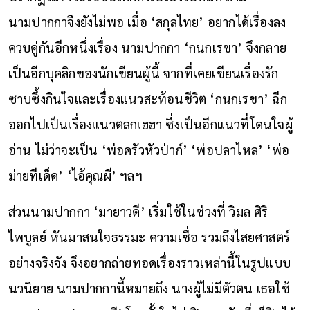
นามปากกาจึงยังไม่พอ เมื่อ ‘สกุลไทย’ อยากได้เรื่องลง
ควบคู่กันอีกหนึ่งเรื่อง นามปากกา ‘กนก
เร
ขา’ จึงกลาย
เป็นอีกบุคลิกของนักเขียนผู้นี้ จากที่เคยเขียนเรื่องรัก
ซาบซึ้งกินใจและเรื่องแนวสะท้อนชีวิต ‘กนก
เร
ขา’ ฉีก
ออกไปเป็นเรื่องแนวตลกเฮฮา ซึ่งเป็นอีกแนวที่โดนใจผู้
อ่าน ไม่ว่าจะเป็น ‘พ่อครัวหัวป่าก์’ ‘พ่อปลาไหล’ ‘พ่อ
ม่ายทีเด็ด’ ‘ไอ้คุณผี’ ฯลฯ
ส่วนนามปากกา ‘มายาวดี’ เริ่มใช้ในช่วงที่ วิมล ศิริ
ไพบูลย์ หันมาสนใจธรรมะ ความเชื่อ รวมถึงไสยศาสตร์
อย่างจริงจัง จึงอยากถ่ายทอดเรื่องราวเหล่านี้ในรูปแบบ
นวนิยาย นามปากกานี้หมายถึง นางผู้ไม่มีตัวตน เธอใช้