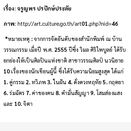
เรื่อง
:
จรูญพร ปรปักษ์ประลัย
ภาพ
:
http://art.culture.go.th/art
01.
php?nid=
46
*
หมายเหตุ
:
จากการจัดอันดับของสำนักพิมพ์ ณ บ้าน
วรรณกรรม เมื่อปี พ.ศ.
2555
ปีซึ่ง วิมล ศิริไพบูลย์ ได้รับ
ยกย่องให้เป็นศิลปินแห่งชาติ สาขาวรรณศิลป์ นวนิยาย
10
เรื่องของนักเขียนผู้นี้ ซึ่งได้รับความนิยมสูงสุด ได้แก่
1.
คู่กรรม
2.
ทวิภพ
3.
ในฝัน
4.
ดั่งดวงหฤทัย
5.
กฤตยา
6.
ร่มฉัตร
7.
ค่าของคน
8.
คำมั่นสัญญา
9.
โสมส่องแสง
และ
10.
จิตา