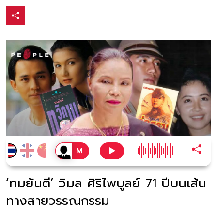
‘ทมยันตี’ วิมล ศิริไพบูลย์ 71 ปีบนเส้น
ทางสายวรรณกรรม