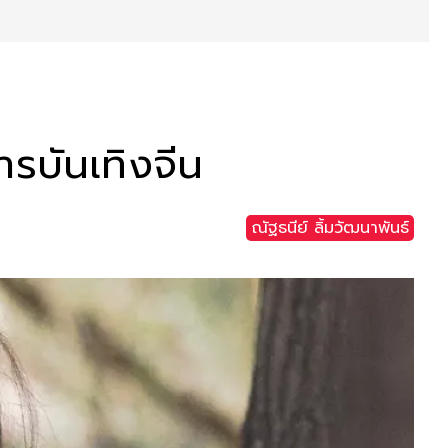
รบันเทิงจีน
ณัฐธนีย์ ลิ้มวัฒนาพันธ์