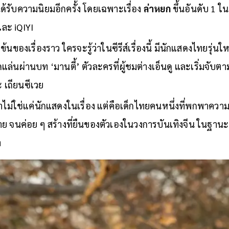
ได้รับความนิยมอีกครั้ง โดยเฉพาะเรื่อง
ล่าหยก
ขึ้นอันดับ 1 
และ iQIYI
นของเรื่องราว ใครจะรู้ว่าในซีรีส์เรื่องนี้ มีนักแสดงไทยรุ่นให
แล่นผ่านบท ‘มานตี้’ ตัวละครที่ผู้ชมต่างเอ็นดู และเริ่มจับ
ะ เถียนซีเวย
ไม่ใช่แค่นักแสดงในเรื่อง แต่คือเด็กไทยคนหนึ่งที่พกพาความ
นค่อย ๆ สร้างที่ยืนของตัวเองในวงการบันเทิงจีน ในฐานะศ
ำ