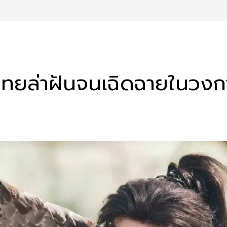
ทยล่าฝันจนเฉิดฉายในวงกา