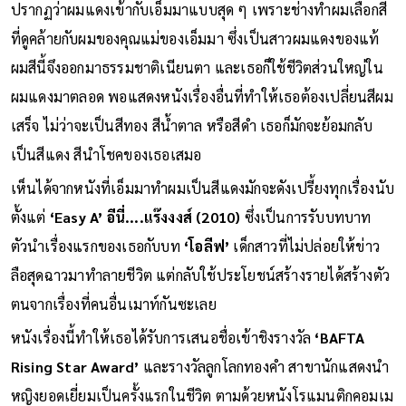
ปรากฏว่าผมแดงเข้ากับเอ็มมาแบบสุด ๆ เพราะช่างทำผมเลือกสี
ที่ดูคล้ายกับผมของคุณแม่ของเอ็มมา ซึ่งเป็นสาวผมแดงของแท้
ผมสีนี้จึงออกมาธรรมชาติเนียนตา และเธอก็ใช้ชีวิตส่วนใหญ่ใน
ผมแดงมาตลอด พอแสดงหนังเรื่องอื่นที่ทำให้เธอต้องเปลี่ยนสีผม
เสร็จ ไม่ว่าจะเป็นสีทอง สีน้ำตาล หรือสีดำ เธอก็มักจะย้อมกลับ
เป็นสีแดง สีนำโชคของเธอเสมอ
เห็นได้จากหนังที่เอ็มมาทำผมเป็นสีแดงมักจะดังเปรี้ยงทุกเรื่องนับ
ตั้งแต่
‘Easy A’ อีนี่....แร๊งงงส์ (2010)
ซึ่งเป็นการรับบทบาท
ตัวนำเรื่องแรกของเธอกับบท
‘โอลีฟ’
เด็กสาวที่ไม่ปล่อยให้ข่าว
ลือสุดฉาวมาทำลายชีวิต แต่กลับใช้ประโยชน์สร้างรายได้สร้างตัว
ตนจากเรื่องที่คนอื่นเมาท์กันซะเลย
หนังเรื่องนี้ทำให้เธอได้รับการเสนอชื่อเข้าชิงรางวัล
‘BAFTA
Rising Star Award’
และรางวัลลูกโลกทองคำ สาขานักแสดงนำ
หญิงยอดเยี่ยมเป็นครั้งแรกในชีวิต ตามด้วยหนังโรแมนติกคอมเม