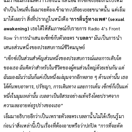
แม้ว่าจะมีกระแสติว่า เรื่องนี้นำเสนอฉากเซ็กซ์เยอะเกินไปไหม
จำเป็นไหมที่เอ็มมาจะต้องเข้าฉากเปลือยเยอะขนาดนั้น แต่เอ็ม
มาได้เผยว่า สิ่งที่ปรากฏในหนังคือ
‘การตื่นรู้ทางเพศ’ (sexual
awakening)
เธอได้ให้สัมภาษณ์กับรายการ Radio 4’s Front
Row ว่า การนำเสนอเซ็กซ์กับตัวละคร
‘เบลลา’
มันเป็นการนำ
เสนอส่วนหนึ่งของประสบการณ์ชีวิตมนุษย์
“เซ็กซ์เป็นส่วนสำคัญส่วนหนึ่งของประสบการณ์และการเติบโต
ของเธอ ฉันคิดว่าสำหรับในชีวิตของผู้คนส่วนใหญ่ด้วยเช่นกัน แต่
ฉันมองมันว่ามันก็แค่เป็นหนึ่งแง่มุมจากอีกหลาย ๆ ด้านเท่านั้น เธอ
ได้ค้นพบอาหาร, ปรัชญา, การเดินทาง และการเต้น เซ็กซ์ก็เป็นแค่
หนึ่งในมุมเหล่านั้น เบลลาเป็นอิสระอย่างแท้จริงโดยปราศจาก
ความละอายต่อรูปร่างของเธอ”
เอ็มมาอธิบายอีกว่าเป็นเพราะตัวละครเบลลานั้นไม่ได้เรียนรู้มา
ก่อนว่าสิ่งเหล่านี้เป็นเรื่องที่ต้องอายหรือว่าปกปิด
“การที่จะตัด