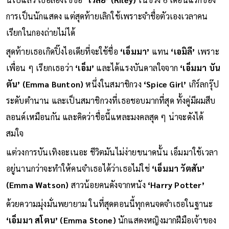
การเป็นนักแสดง แต่สุดท้ายเลิกใช้เพราะจำชื่อตัวเองเวลาคน
เรียกในกองถ่ายไม่ได้
สุดท้ายเธอเกิดปิ๊งไอเดียที่จะใช้ชื่อ
‘เอ็มมา’
แทน
‘เอมิลี’
เพราะ
เพื่อน ๆ เรียกเธอว่า
‘เอ็ม’
และได้แรงบันดาลใจจาก
‘เอ็มมา บัน
ตัน’ (Emma Bunton)
หนึ่งในสมาชิกวง
‘Spice Girl’
เกิร์ลกรุ๊ป
ระดับตำนาน และเป็นสมาชิกวงที่เธอชอบมากที่สุด ทั้งคู่มีผมสีบ
ลอนด์เหมือนกัน และคิดว่าชื่อนี้แหละมงคลสุด ๆ น่าจะดังได้
สมใจ
แต่วงการบันเทิงอะเนอะ ชีวิตมันไม่ง่ายขนาดนั้น เอ็มมาใช้เวลา
อยู่นานกว่าจะทำให้คนจำเธอได้ว่าเธอไม่ใช่
‘เอ็มมา วัตสัน’
(Emma Watson)
สาวน้อยคนดังจากหนัง
‘Harry Potter’
ด้วยความมุ่งมั่นพยายาม ในที่สุดตอนนี้ทุกคนจดจำเธอในฐานะ
‘เอ็มมา สโตน’
(Emma Stone)
นักแสดงหญิงมากฝีมือเจ้าของ