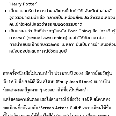
‘Harry Potter’
เอ็มมายอมรับว่าการทำผมสีแดงนี้มันทำให้แจ้งเกิดในฮอลลี
วูดได้อย่างไม่น่าเชื่อ กลายเป็นเหมือนสีผมประจำตัวไปเลยจน
คนเข้าใจผิดไปแล้วว่าเธอผมแดงธรรมชาติ
เอ็มมาเผยว่า สิ่งที่ปรากฏในหนัง Poor Thing คือ ‘การตื่นรู้
ทางเพศ’ (sexual awakening) เธอได้ให้สัมภาษณ์ว่า
การนำเสนอเซ็กซ์กับตัวละคร ‘เบลลา’ มันเป็นการนำเสนอส่ว
หนึ่งของประสบการณ์ชีวิตมนุษย์
กาลครั้งหนึ่งเมื่อไม่นานเท่าไร ประมาณปี 2004 มีสาวน้อยวัยรุ่น
วัย 16 ปี ชื่อ
‘เอมิลี จีน สโตน’ (Emily Jean Stone)
อยากเป็น
นักแสดงฮอลลีวูดมาก ๆ เธออยากให้ชื่อเป็นที่จดจำ
แต่โชคชะตาเล่นตลก เธอไม่สามารถใช้ชื่อจริง
‘เอมิลี สโตน’
ลง
ทะเบียนชื่อตัวเองกับ
‘Screen Actors Guild’
เพราะมีคนใช้ชื่อ
นี้ไปแล้ว เธอลองใช้ชื่อ
‘ไรลีย์’ (Riley)
ในช่วง 6 เดือนแรกของ