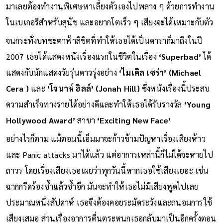
มาเลยต้องทำงานพิเศษหาเลี้ยงตัวเองไปพลาง ๆ ด้วยการทำงาน
ในเบเกอรีสำหรับสุนัข และอยากโตเร็ว ๆ เสียงจะได้เหมาะกับตัว
จนกระทั่งบทชะตาฟ้าลิขิตที่ทำให้เธอได้เป็นดาราก็มาถึงในปี
2007 เธอได้แสดงหนังเรื่องแรกในชีวิตในเรื่อง
‘Superbad’
ได้
แสดงกับนักแสดงวัยรุ่นดาวรุ่งอย่าง
‘ไมเคิล เซร่า’ (Michael
Cera )
และ
‘โจนาห์ ฮิลล์’ (Jonah Hill)
ซึ่งหนังเรื่องนี้ประสบ
ความสำเร็จทางรายได้อย่างดีและทำให้เธอได้รับรางวัล
‘Young
Hollywood Award’
สาขา
‘Exciting New Face’
อย่างไรก็ตาม แม้ตอนนี้เอ็มมาจะก้าวข้ามปัญหาเรื่องเสียงห้าว
และ Panic attacks มาได้แล้ว แต่อาการเหล่านี้ก็ไม่ได้จะหายไป
ถาวร โดยเรื่องเสียงเธอเผยว่าทุกวันนี้หากเธอใช้เสียงเยอะ เช่น
ฉากกรีดร้องซ้ำแล้วซ้ำอีก มันจะทำให้เธอไม่มีเสียงพูดไปเลย
ประมาณหนึ่งสัปดาห์ เธอจึงต้องคอยระมัดระวังและถนอมการใช้
เสียงเสมอ ส่วนเรื่องอาการตื่นตระหนกเธอกลับมาเป็นอีกครั้งตอน