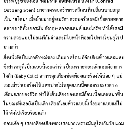
บรรพบุรุษของเธอ
‘คอนราด ออสต์เบิร์ก สเติน’ (Conrad
Ostberg Sten)
มาจากครอบครัวชาวสวีเดนที่เปลี่ยนนามสกุล
เป็น
‘สโตน’
เมื่อย้ายมาอยู่อเมริกา ครอบครัวเธอมีเชื้อสายหลาก
หลายชาติทั้งเยอรมัน อังกฤษ สกอตแลนด์ และไอริช ทำให้เธอมี
ความสวยแบบไม่อเมริกันจ๋าและมีใบหน้าที่ออกไปทางโซนยุโรป
มากกว่า
สิ่งหนึ่งที่เป็นเอกลักษณ์ของ เอ็มมา สโตน ก็คือเสียงห้าวและแหบ
ซึ่งสาเหตุที่เป็นแบบนี้เธอเล่าว่าเป็นเพราะตอนเด็กเธอมีอาการ
โคลิก (Baby Colic) อาการจุกเสียดช่องท้องและร้องไห้บ่อย ๆ แม่
เธอเล่าว่าเธอร้องไห้แหกปากไม่หยุดแบบนี้ตลอดระยะเวลา 6
เดือนแรกของชีวิต ทำให้เส้นเสียงของเธอมีก้อนเนื้อและหนาขึ้น
ในขณะที่เธอยังเป็นเด็ก เสียงก็เลยห้าวแบบนี้เรื่อยมาแบบแก้ไม่
ได้ พังไปเรียบร้อยแล้ว
ตอนเด็ก ๆ เธอเกลียดเสียงของเธอมากเพราะมันดูโตเกินวัย แถม