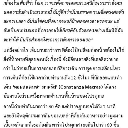
กล้องไปเพื่อที่ว่า โอเค เราจะตัดภาพออกมาแค่นี้ก็เพราะว่าสังคม
ของเรามันดำเนินมาแบบนี้ ฉันรู้สึกว่ามันจะขาดความซื่อตรงต่อตัว
ละครเบลลา ฉันไม่ใช่คนที่อยากจะแก้ผ้าตลอดเวลาหรอกนะ แต่
ฉันเป็นคนประเภทที่อยากจะให้เกียรติกับตัวละครอย่างเต็มที่ที่ฉัน
จะทำได้ มันคือส่วนหนึ่งของการเดินทางของเธอ”
แต่ถึงอย่างไร เอ็มมาบอกว่าการที่ต้องโป๊เปลือยต่อหน้ากล้องไม่ใช่
สิ่งที่ท้าทายที่สุดของหนังเรื่องนี้ ยังมีอีกหลายสิ่งที่เธอคิดว่ายาก
กว่า ไม่ว่าจะเป็นการออกแบบวิธีการเดิน การพูด การเคลื่อนไหว
การเต้นที่ต้องใช้เวลาถ่ายทำนานถึง 12 ชั่วโมง ที่นักออกแบบท่า
เต้น
‘คอนสแตนซา มาครัส’ (Constanza Macras)
ได้แรง
บันดาลใจส่วนหนึ่งมาจากตำนานพื้นบ้านของโปรตุเกส
ฉากนี้ถ่ายทำกันมากกว่า 60 คัต แต่ปรากฏบนจอไม่ถึง 2 นาที
และยังมีพฤติกรรมการกินของเบลล่าที่ต้องกินอาหารอย่างมูมมาม
เบื้องหลังฉากที่เธอต้องกินทาร์ตโปรตุเกส เธอกินไปกว่า 60 ชิ้น