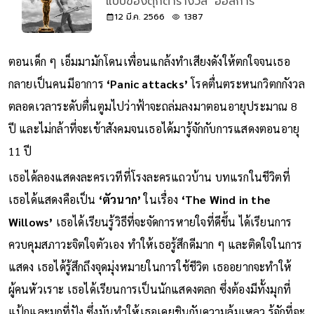
แบบของตุ๊กตารางวัล ‘ออสการ์’
12 มี.ค. 2566
1387
ตอนเด็ก ๆ เอ็มมามักโดนเพื่อนแกล้งทำเสียงดังให้ตกใจจนเธอ
กลายเป็นคนมีอาการ
‘Panic attacks’
โรคตื่นตระหนกวิตกกังวล
ตลอดเวลาระดับตื่นตูมไปว่าฟ้าจะถล่มลงมาตอนอายุประมาณ 8
ปี และไม่กล้าที่จะเข้าสังคมจนเธอได้มารู้จักกับการแสดงตอนอายุ
11 ปี
เธอได้ลองแสดงละครเวทีที่โรงละครแถวบ้าน บทแรกในชีวิตที่
เธอได้แสดงคือเป็น
‘ตัวนาก’
ในเรื่อง
‘The Wind in the
Willows’
เธอได้เรียนรู้วิธีที่จะจัดการหายใจที่ดีขึ้น ได้เรียนการ
ควบคุมสภาวะจิตใจตัวเอง ทำให้เธอรู้สึกดีมาก ๆ และติดใจในการ
แสดง เธอได้รู้สึกถึงจุดมุ่งหมายในการใช้ชีวิต เธออยากจะทำให้
ผู้คนหัวเราะ เธอได้เรียนการเป็นนักแสดงตลก ซึ่งต้องมีทั้งมุกที่
แป้กและมุกที่ปัง ซึ่งมันทำให้เธอเคยชินกับความล้มเหลว รู้จักที่จะ