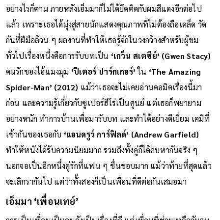
อย่างไรก็ตาม ภายหลังเอ็มมาก็ไม่ได้ยึดติดกับผมสีแดงอีกต่อไป
แล้ว เพราะเธอได้มุ่งสู่สายนักแสดงคุณภาพที่ไม่ต้องถือเคล็ด วัด
กันที่ฝีมือล้วน ๆ ผลงานที่ทำให้เธอรู้จักในวงกว้างสำหรับผู้ชม
ทั่วไปเรื่องหนึ่งคือการรับบทเป็น
‘เกว็น สเตซีย์’ (Gwen Stacy)
คนรักของไอ้แมงมุม
‘ปีเตอร์ ปาร์กเกอร์’
ใน
‘The Amazing
Spider-Man’ (2012)
แม้ว่าเธอจะไม่เคยอ่านคอมิคเรื่องนี้มา
ก่อน และความรู้เกี่ยวกับซูเปอร์ฮีโร่เป็นศูนย์ แต่เธอก็พยายาม
อย่างหนัก ทำการบ้านเพื่อมารับบท และทำได้อย่างดีเยี่ยม เคมีที่
เข้ากันของเธอกับ
‘แอนดรูว์ การ์ฟิลด์’ (Andrew Garfield)
ทำให้หนังได้รับความนิยมมาก รวมถึงทั้งคู่ก็ได้คบหากันจริง ๆ
นอกจอเป็นอีกหนึ่งคู่รักที่แฟน ๆ ชื่นชอบมาก แม้ว่าท้ายที่สุดแล้ว
จะเลิกรากันไป แต่ว่าทั้งสองก็เป็นเพื่อนที่ดีต่อกันเสมอมา
เอ็มมา ‘เพื่อนเทย์’