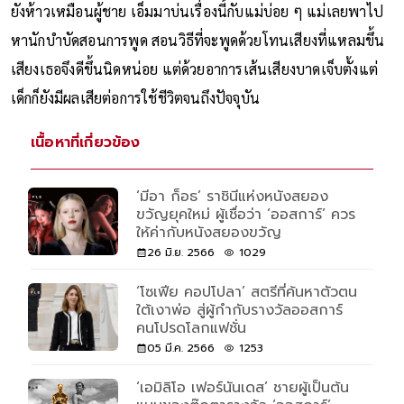
ยังห้าวเหมือนผู้ชาย เอ็มมาบ่นเรื่องนี้กับแม่บ่อย ๆ แม่เลยพาไป
หานักบำบัดสอนการพูด สอนวิธีที่จะพูดด้วยโทนเสียงที่แหลมขึ้น
เสียงเธอจึงดีขึ้นนิดหน่อย แต่ด้วยอาการเส้นเสียงบาดเจ็บตั้งแต่
เด็กก็ยังมีผลเสียต่อการใช้ชีวิตจนถึงปัจจุบัน
เนื้อหาที่เกี่ยวข้อง
‘มีอา ก็อธ’ ราชินีแห่งหนังสยอง
ขวัญยุคใหม่ ผู้เชื่อว่า ‘ออสการ์’ ควร
ให้ค่ากับหนังสยองขวัญ
26 มิ.ย. 2566
1029
‘โซเฟีย คอปโปลา’ สตรีที่ค้นหาตัวตน
ใต้เงาพ่อ สู่ผู้กำกับรางวัลออสการ์
คนโปรดโลกแฟชั่น
05 มี.ค. 2566
1253
‘เอมิลิโอ เฟอร์นันเดส’ ชายผู้เป็นต้น