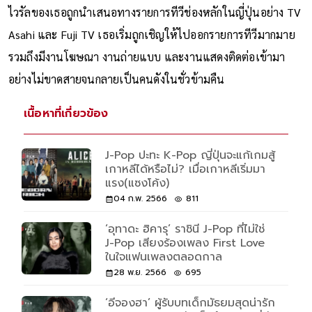
ไวรัลของเธอถูกนำเสนอทางรายการทีวีช่องหลักในญี่ปุ่นอย่าง TV
Asahi และ Fuji TV เธอเริ่มถูกเชิญให้ไปออกรายการทีวีมากมาย
รวมถึงมีงานโฆษณา งานถ่ายแบบ และงานแสดงติดต่อเข้ามา
อย่างไม่ขาดสายจนกลายเป็นคนดังในชั่วข้ามคืน
เนื้อหาที่เกี่ยวข้อง
J-Pop ปะทะ K-Pop ญี่ปุ่นจะแก้เกมสู้
เกาหลีได้หรือไม่? เมื่อเกาหลีเริ่มมา
แรง(แซงโค้ง)
04 ก.พ. 2566
811
‘อุทาดะ ฮิคารุ’ ราชินี J-Pop ที่ไม่ใช่
J-Pop เสียงร้องเพลง First Love
ในใจแฟนเพลงตลอดกาล
28 พ.ย. 2566
695
‘อีจองฮา’ ผู้รับบทเด็กมัธยมสุดน่ารัก