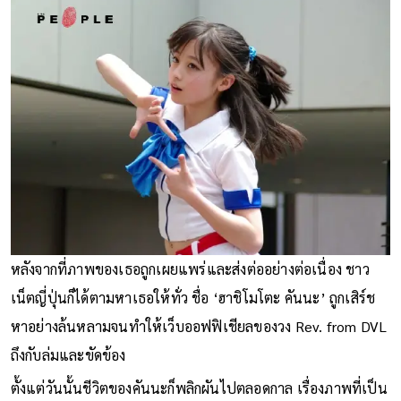
หลังจากที่ภาพของเธอถูกเผยแพร่และส่งต่ออย่างต่อเนื่อง ชาว
เน็ตญี่ปุ่นก็ได้ตามหาเธอให้ทั่ว ชื่อ ‘ฮาชิโมโตะ คันนะ’ ถูกเสิร์ช
หาอย่างล้นหลามจนทำให้เว็บออฟฟิเชียลของวง Rev. from DVL
ถึงกับล่มและขัดข้อง
ตั้งแต่วันนั้นชีวิตของคันนะก็พลิกผันไปตลอดกาล เรื่องภาพที่เป็น