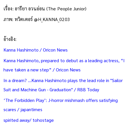
เรื่อง: อารียา อวนอ่อน (The People Junior)
ภาพ: ทวิตเตอร์ @H_KANNA_0203
อ้างอิง:
Kanna Hashimoto / Oricon News
Kanna Hashimoto, prepared to debut as a leading actress, “I
have taken a new step” / Oricon News
In a dream? ...Kanna Hashimoto plays the lead role in "Sailor
Suit and Machine Gun - Graduation" / RBB Today
‘The Forbidden Play’: J-horror mishmash offers satisfying
scares / japantimes
spirited away/ tohostage