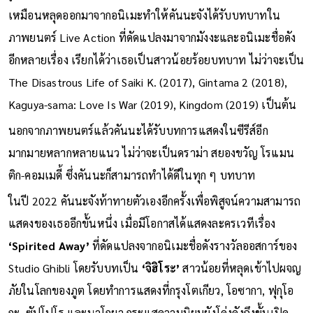
เหมือนหลุดออกมาจากอนิเมะทำให้คันนะจังได้รับบทบาทใน
ภาพยนตร์ Live Action ที่ดัดแปลงมาจากมังงะและอนิเมะชื่อดัง
อีกหลายเรื่อง เรียกได้ว่าเธอเป็นสาวน้อยร้อยบทบาท ไม่ว่าจะเป็น
The Disastrous Life of Saiki K. (2017), Gintama 2 (2018),
Kaguya-sama: Love Is War (2019), Kingdom (2019) เป็นต้น
นอกจากภาพยนตร์แล้วคันนะได้รับบทการแสดงในซีรีส์อีก
มากมายหลากหลายแนว ไม่ว่าจะเป็นดราม่า สยองขวัญ โรแมน
ติก-คอมเมดี้ ซึ่งคันนะก็สามารถทำได้ดีในทุก ๆ บทบาท
ในปี 2022 คันนะจังท้าทายตัวเองอีกครั้งเพื่อพิสูจน์ความสามารถ
แสดงของเธออีกขั้นหนึ่ง เมื่อมีโอกาสได้แสดงละครเวทีเรื่อง
‘Spirited Away’
ที่ดัดแปลงจากอนิเมะชื่อดังรางวัลออสการ์ของ
Studio Ghibli โดยรับบทเป็น
‘จิฮิโระ’
สาวน้อยที่หลุดเข้าไปผจญ
ภัยในโลกของภูต โดยทำการแสดงที่กรุงโตเกียว, โอซากา, ฟุกุโอ
กะ, ซัปโปโร และนาโกยา กระแสความนิยมยังโด่งดังถึงขั้นเปิด