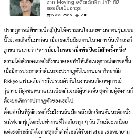
จาก Moving อดีตเด็กฝึก JYP ที่มี
รอยยิ้มเป็นอาวุธ
15 ส.ค. 2566
238
ปรากฏการณ์ที่ชาวเน็ตญี่ปุ่นให้ความสนใจและตามหาจนวุ่นแบบ
นี้ไม่เคยเกิดขึ้นมาก่อน เมื่อเธอเริ่มมีผลงานในวงการบันเทิงเธอก็
ถูกขนานนามว่า
‘สาวน้อยในรอบหนึ่งพันปีจะมีสักครั้งหนึ่ง’
ความโด่งดังของเธอยังถึงขนาดเคยทำให้เกิดเหตุการณ์จลาจลขึ้น
เมื่อมีการประกาศว่าคันนะจะปรากฏตัวในงานมหาวิทยาลัย
Rikkyo แฟนคลับต่างก็ไปรวมตัวกันในงานจนเกิดเหตุการณ์
วุ่นวาย มีฝูงชนหนาแน่นเบียดกันจนมีผู้บาดเจ็บ สุดท้ายผู้จัดงานก็
ต้องยกเลิกการปรากฏตัวของเธอไป
ตั้งแต่เป็นที่รู้จักเธอก็เริ่มมีงานล้นมือ หลังเลิกเรียนคันนะต้องนั่ง
รถไฟจากฟุกุโอกะไปทำงานที่โตเกียวทุก ๆ วัน ถึงแม้จะเหนื่อย
แต่เธอก็ระลึกถึงโอกาสสุดล้ำค่าที่เธอได้รับมาเสมอ เธอพยายาม