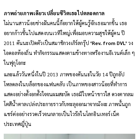
ภาพถ่ายภาพเดียวเปลี่ยนชีวิตเธอไปตลอดกาล
ไม่นานสาวน้อยช่างฝันคนนี้ก็อยากให้ผู้คนรู้จักเธอมากขึ้น เธอ
อยากก้าวขึ้นไปแสดงบนเวทีใหญ่เพื่อมอบความสุขให้ผู้คน ปี
2011 คันนะเปิดตัวเป็นสมาชิกวงเกิร์ลกรุ๊ป
‘Rev. from DVL’
วง
ไอดอลท้องถิ่น ทำกิจกรรมแสดงตามข้างทางหรืองานอีเวนต์เล็ก ๆ
ในฟุกุโอกะ
และแล้ววันหนึ่งในปี 2013 ภาพของคันนะในวัย 14 ปีถูกอัป
โหลดลงในบล็อกของแฟนคลับ เป็นภาพของสาวน้อยที่ทำการ
แสดงอย่างตั้งอกตั้งใจจนผมสะบัด เธอมีใบหน้าขาวใส ดวงตากลม
โตสีน้ำตาลเปล่งประกายราวกับทะลุออกมาจากมังงะ ภาพนั้นถูก
แชร์ต่ออย่างรวดเร็วจนกลายเป็นไวรัลในโลกอินเทอร์เน็ต
ประเทศญี่ปุ่น