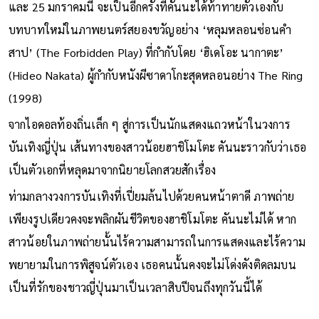
และ 25 มกราคมนี้ จะเป็นอีกครั้งที่คันนะได้ท้าทายตัวเองกับ
บทบาทใหม่ในภาพยนตร์สยองขวัญอย่าง ‘หลุมหลอนซ่อนคำ
สาป’ (The Forbidden Play) ที่กำกับโดย ‘ฮิเดโอะ นากาตะ’
(Hideo Nakata) ผู้กำกับหนังผีซาดาโกะสุดหลอนอย่าง The Ring
(1998)
จากไอดอลท้องถิ่นเล็ก ๆ สู่การเป็นนักแสดงแถวหน้าในวงการ
บันเทิงญี่ปุ่น เส้นทางของสาวน้อยฮาชิโมโตะ คันนะราวกับว่าเธอ
เป็นตัวเอกที่หลุดมาจากนิยายโลกสวยสักเรื่อง
ท่ามกลางวงการบันเทิงที่เปี่ยมล้นไปด้วยคนหน้าตาดี ภาพถ่าย
เพียงรูปเดียวคงจะพลิกผันชีวิตของฮาชิโมโตะ คันนะไม่ได้ หาก
สาวน้อยในภาพถ่ายนั้นไร้ความสามารถในการแสดงและไร้ความ
พยายามในการพิสูจน์ตัวเอง เธอคนนั้นคงจะไม่โด่งดังติดลมบน
เป็นที่รักของชาวญี่ปุ่นมาเป็นเวลาสิบปีจนถึงทุกวันนี้ได้