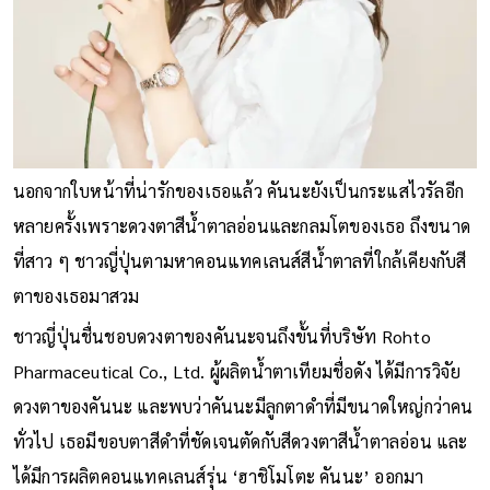
นอกจากใบหน้าที่น่ารักของเธอแล้ว คันนะยังเป็นกระแสไวรัลอีก
หลายครั้งเพราะดวงตาสีน้ำตาลอ่อนและกลมโตของเธอ ถึงขนาด
ที่สาว ๆ ชาวญี่ปุ่นตามหาคอนแทคเลนส์สีน้ำตาลที่ใกล้เคียงกับสี
ตาของเธอมาสวม
ชาวญี่ปุ่นชื่นชอบดวงตาของคันนะจนถึงขั้นที่บริษัท Rohto
Pharmaceutical Co., Ltd. ผู้ผลิตน้ำตาเทียมชื่อดัง ได้มีการวิจัย
ดวงตาของคันนะ และพบว่าคันนะมีลูกตาดำที่มีขนาดใหญ่กว่าคน
ทั่วไป เธอมีขอบตาสีดำที่ชัดเจนตัดกับสีดวงตาสีน้ำตาลอ่อน และ
ได้มีการผลิตคอนแทคเลนส์รุ่น ‘ฮาชิโมโตะ คันนะ’ ออกมา