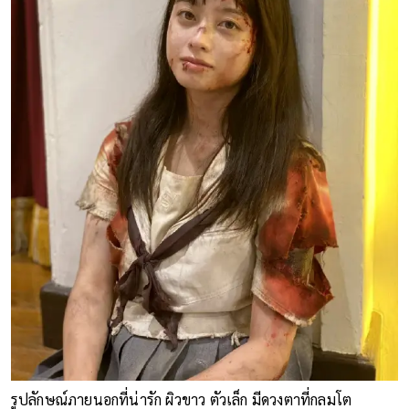
รูปลักษณ์ภายนอกที่น่ารัก ผิวขาว ตัวเล็ก มีดวงตาที่กลมโต