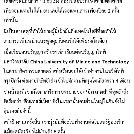
โดยสารคนอื่นกว่า 10 ชั่วโมง ต้องเปลี่ยนรถไฟหลายต่อหลาย
เที่ยวจนแทบไม่ได้นอน เลยได้เจอแฟนสาวเพียงปีละ 2 ครั้ง
เท่านั้น
นี่เป็นสาเหตุที่ทำให้ชายผู้นี้เฝ้าฝันถึงเทคโนโลยีที่จะทำให้
สามารถเห็นหน้าและพูดคุยกับคนรักได้เพียงคลิ๊กเดียว
เมื่อเรียนจบปริญญาตรี เขาเข้าเรียนต่อปริญญาโทที่
มหาวิทยาลัย
China University of Mining and Technology
ในสาขาวิศวกรรมศาสตร์ หลังเรียนจบได้เข้าทำงานในบริษัทที่
กรุงปักกิ่ง ต่อมาบริษัทจึงส่งเข้าไปฝึกงานที่กรุงโตเกียวกว่า 4 เดือน
ช่วงนี้เองที่เขามีโอกาสฟังการบรรยายของ
‘บิล เกตส์’
ที่พูดถึงสิ่ง
ที่เรียกว่า
‘อินเทอร์เน็ต’
ซึ่งในเวลานั้นคนส่วนใหญ่ในจีนยังไม่
คุ้นเคยกับคำนี้
หลังฝึกงานเสร็จสิ้น เขามุ่งมั่นที่จะไปทำงานต่อในสหรัฐอเมริกา
แม้จะสมัครวีซ่าไม่ผ่านถึง 8 ครั้ง