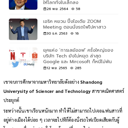
ให้โลกทั้งใบเล็กลง
26 พ.ย. 2564
58
เอริค หยวน ปิ๊งไอเดีย ZOOM
Meeting ตอนนั่งรถไฟไปหาสาว
30 ธ.ค. 2563
16
ยุคแห่ง ‘การเลย์ออฟ’ ครั้งใหญ่ของ
บริษัท Tech ยังไม่หยุด ล่าสุด
Google และ Mircosoft ก็หนีไม่พ้น
12 พ.ย. 2565
285
เขาจบการศึกษาจากมหาวิทยาลัยดังอย่าง
Shandong
Univerysity of Sciencer and Technology
สาขาคณิตศาสตร์
ประยุกต์
ระหว่างนั้นเขาเรียนหนักมาก ทำให้ไม่สามารถไปเจอแฟนสาวที่
อยู่ต่างเมืองได้บ่อย ๆ เวลาจะไปทีก็ต้องนั่งรถไฟเบียดเสียดกับผู้